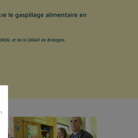
re le gaspillage alimentaire en
DREAL et de la DRAAF de Bretagne.
on