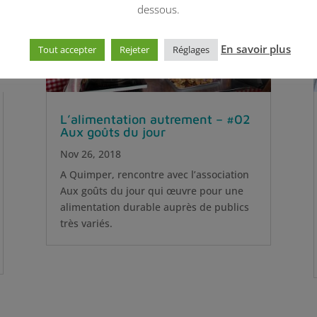
dessous.
En savoir plus
Tout accepter
Rejeter
Réglages
L’alimentation autrement – #02
Aux goûts du jour
Nov 26, 2018
A Quimper, rencontre avec l’association
Aux goûts du jour qui œuvre pour une
alimentation durable auprès de publics
très variés.