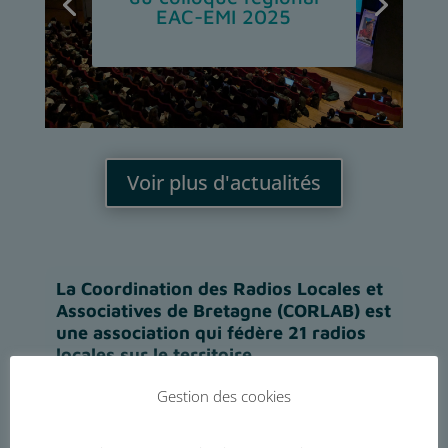
EAC-EMI 2025
Voir plus d'actualités
La Coordination des Radios Locales et
Associatives de Bretagne (CORLAB) est
une association qui fédère 21 radios
locales sur le territoire.
Les radios associatives adhérentes à la
Gestion des cookies
CORLAB représentent un droit d’entrée
de l’ensemble de la population bretonne