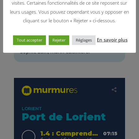
visites. Certaines fonctionnalités de ce site reposent sur
et astuces.
leurs usages. Vous pouvez cependant vous y opposer en
Personnages, dans
cliquant sur le bouton « Rejeter » ci-dessous.
l’ordre d’apparition :
Samuel Audrain, capitaine du Tara.
En savoir plus
Tout accepter
Rejeter
Réglages
Sophie Bain, marin-cuisinière.