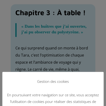
Chapitre 3 : À table !
« Dans les huîtres que j’ai ouvertes,
j’ai pu observer du polystyrène. »
Ce qui surprend quand on monte à bord
du Tara, c’est l’optimisation de chaque
espace et l’ambiance de voyage qui y
règne. Le carré de vie, même à quai,
donne le ton de la convivialité maritime.
Gestion des cookies
On s’y sent bien. C’est Sophie Bain, marin-
cuisinière, qui y prépare les repas.
En poursuivant votre navigation sur ce site, vous acceptez
Lorsqu’il n’y a pas d’escale durant un
l’utilisation de cookies pour réaliser des statistiques de
mois, il faut bien assurer les vivres : trucs