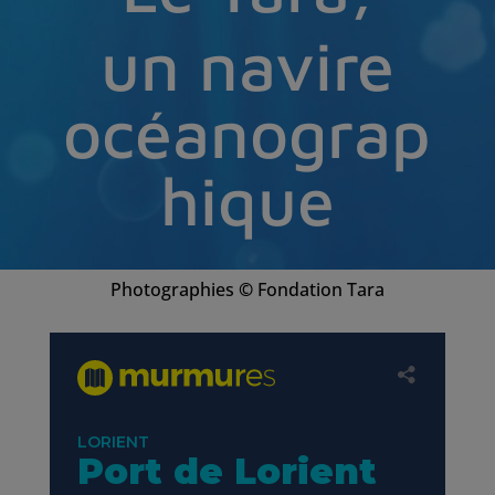
un navire
océanograp
hique
Photographies
©
Fondation Tara