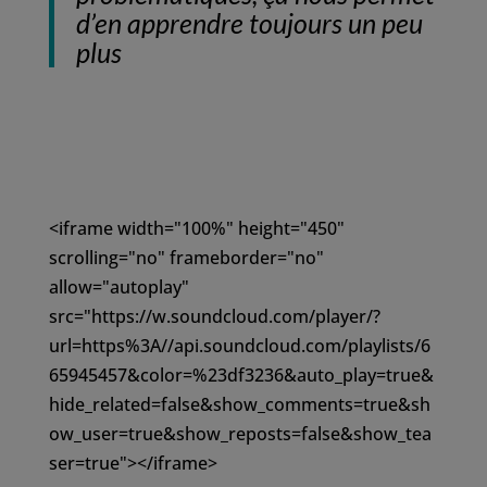
d’en apprendre toujours un peu
plus
<iframe width="100%" height="450"
scrolling="no" frameborder="no"
allow="autoplay"
src="https://w.soundcloud.com/player/?
url=https%3A//api.soundcloud.com/playlists/6
65945457&color=%23df3236&auto_play=true&
hide_related=false&show_comments=true&sh
ow_user=true&show_reposts=false&show_tea
ser=true"></iframe>