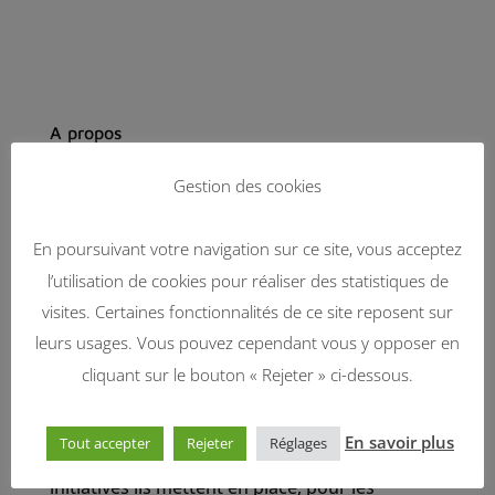
A propos
Gestion des cookies
A Quimper cette semaine, nous rencontrons le
collectif des festivals, une association qui
cherche à rendre les festivals bretons plus
En poursuivant votre navigation sur ce site, vous acceptez
durables. Réunis pour écouter une
l’utilisation de cookies pour réaliser des statistiques de
intervenante d’Al’Terre Breizh leur proposer un
visites. Certaines fonctionnalités de ce site reposent sur
nouvel outil de sensibilisation au gaspillage, ils
leurs usages. Vous pouvez cependant vous y opposer en
reviennent sur leur parcours. Les
cliquant sur le bouton « Rejeter » ci-dessous.
organisateurs de ces manifestations
culturelles nous expliquent quelles sont leurs
En savoir plus
Tout accepter
Rejeter
Réglages
préoccupations écologiques, et quelles
initiatives ils mettent en place, pour les