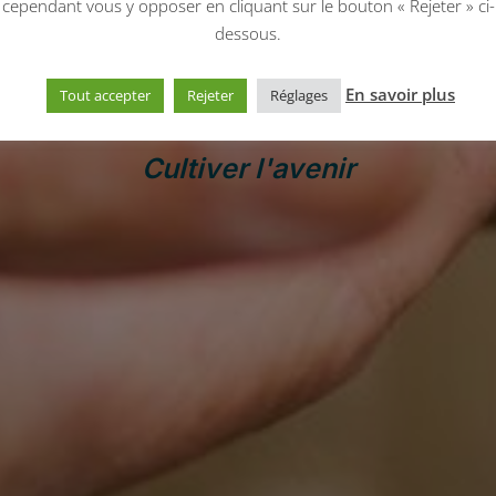
cependant vous y opposer en cliquant sur le bouton « Rejeter » ci-
dessous.
RRES DE SOUR
En savoir plus
Tout accepter
Rejeter
Réglages
Cultiver l'avenir