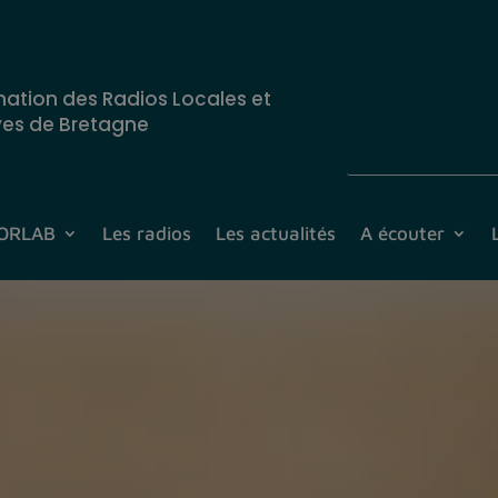
nation des Radios Locales et
ves de Bretagne
CORLAB
Les radios
Les actualités
A écouter