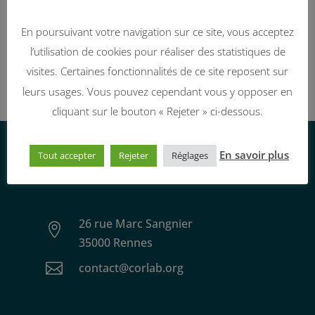
En poursuivant votre navigation sur ce site, vous acceptez
l’utilisation de cookies pour réaliser des statistiques de
Exil’art – juillet 2023
visites. Certaines fonctionnalités de ce site reposent sur
leurs usages. Vous pouvez cependant vous y opposer en
cliquant sur le bouton « Rejeter » ci-dessous.
En savoir plus
Tout accepter
Rejeter
Réglages
Nous contacter
26 rue Marc Sangnier

35000 Rennes

contact@corlab.org