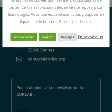
l’utilisation de cookies pour réaliser des statistiques de
visites. Certaines fonctionnalités de ce site reposent sur
leurs usages. Vous pouvez cependant vous y opposer en
cliquant sur le bouton « Rejeter » ci-dessous.
Nous contacter
En savoir plus
Tout accepter
Rejeter
Réglages
26 rue Marc Sangnier

35000 Rennes

contact@corlab.org
Pour s’abonner à la newsletter de la
CORLAB :
Email