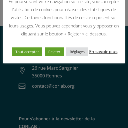
En poursuivant votre navigation sur ce site, vous acceptez
l’utilisation de cookies pour réaliser des statistiques de
visites. Certaines fonctionnalités de ce site reposent sur
leurs usages. Vous pouvez cependant vous y opposer en
cliquant sur le bouton « Rejeter » ci-dessous.
Nous contacter
En savoir plus
Tout accepter
Rejeter
Réglages
26 rue Marc Sangnier

35000 Rennes

contact@corlab.org
Pour s’abonner à la newsletter de la
CORLAB :