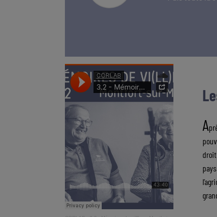
Le
A
pr
pouva
droi
pays
l’ag
gran