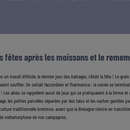
s fêtes après les moissons et le reme
ès un travail difficile, le dernier jour des battages, c’était la fête ! Le gr
ient souffler. On sortait l’accordéon et l’harmonica : la soirée se terminait
t ! Les aînés se rappellent aussi de jeux qui se pratiquaient à la ferme e
age, les petites parcelles séparées par des talus et les vaches gardées p
riculture traditionnelle bretonne, avant que la Bretagne n’entre en trans
de métamorphose de nos campagnes.