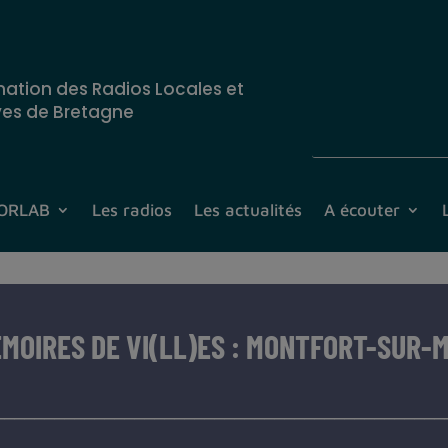
nation des Radios Locales et
ves de Bretagne
CORLAB
Les radios
Les actualités
A écouter
MOIRES DE VI(LL)ES : MONTFORT-SUR-
_____________________________________________