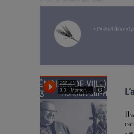
CORLAB
·
3.2 - Mémoires de vi(ll)es - Montfort-sur-Meu : Les fêtes après les moissons et le remembrement
« On était deux et p
L’
D
an
ferme
« en