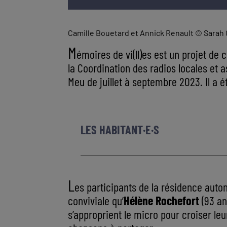
Camille Bouetard et Annick Renault ©
Sarah C
M
émoires de vi(ll)es est un projet de
la Coordination des radios locales et 
Meu de juillet à septembre 2023. Il a 
LES HABITANT·E·S
________________________________________________
L
es participants de la résidence aut
conviviale qu’
Hélène Rochefort
(93 an
s’approprient le micro pour croiser le