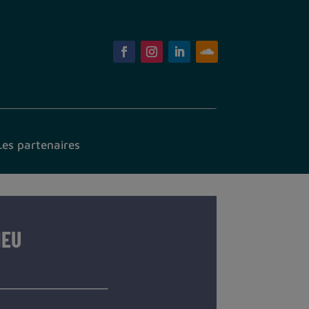
Les partenaires
MEU
________________