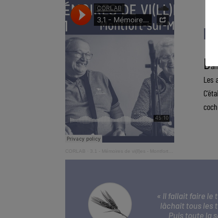
De
D
an
Les 
C’éta
coch
CORLAB
·
3.1 - Mémoires de vi(ll)es - Montfort-sur-Meu : Des moissons au barratage
« Il fallait faire
lâchait tous les 
Puis toute la s