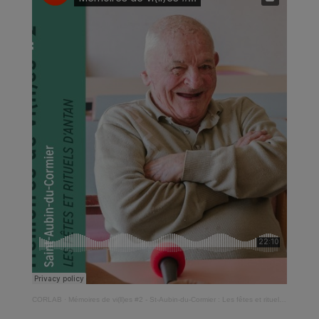
CORLAB
·
Mémoires de vi(ll)es #2 - St-Aubin-du-Cormier : Les fêtes et rituels d'antan