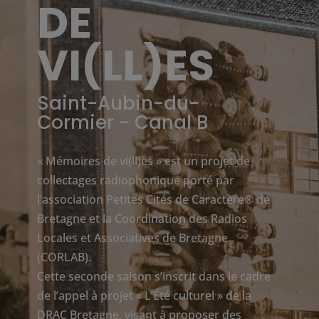
DE
VI(LL)ES
Saint-Aubin-du-
Cormier - Canal B
« Mémoires de vi(ll)es » est un projet de
collectages radiophonique porté par
l’association Petites Cités de Caractère® de
Bretagne et la Coordination des Radios
Locales et Associatives de Bretagne
(CORLAB).
Cette seconde saison s’inscrit dans le cadre
de l’appel à projet « L’Été culturel » de la
DRAC Bretagne, visant à proposer des