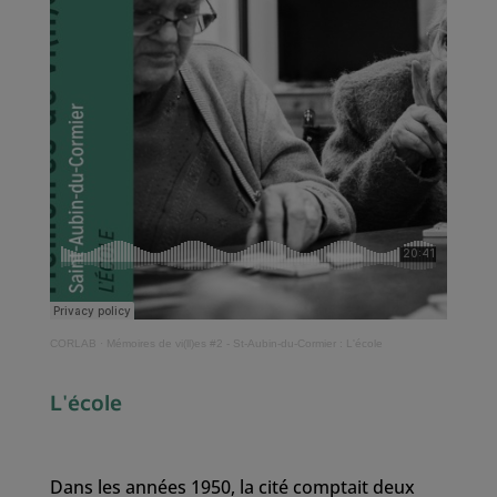
CORLAB
·
Mémoires de vi(ll)es #2 - St-Aubin-du-Cormier : L'école
L'école
Dans les années 1950, la cité comptait deux