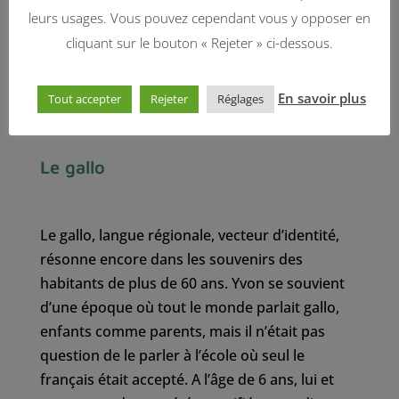
leurs usages. Vous pouvez cependant vous y opposer en
cliquant sur le bouton « Rejeter » ci-dessous.
En savoir plus
Tout accepter
Rejeter
Réglages
CORLAB
·
Mémoires de vi(ll)es #2 - St-Aubin-du-Cormier : Le Gallo
Le gallo
Le gallo, langue régionale, vecteur d’identité,
résonne encore dans les souvenirs des
habitants de plus de 60 ans. Yvon se souvient
d’une époque où tout le monde parlait gallo,
enfants comme parents, mais il n’était pas
question de le parler à l’école où seul le
français était accepté. A l’âge de 6 ans, lui et