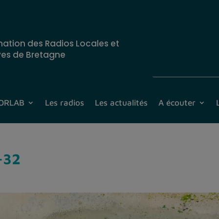
nation des Radios Locales et
ves de Bretagne
CORLAB
Les radios
Les actualités
A écouter
-32