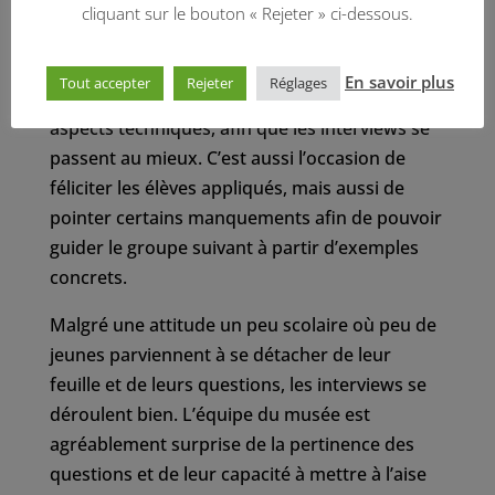
cliquant sur le bouton « Rejeter » ci-dessous.
À chaque passage, Camille et Alan en profitent
pour rappeler leurs recommandations, que ce
En savoir plus
Tout accepter
Rejeter
Réglages
soit sur la manière de s’exprimer ou sur les
aspects techniques, afin que les interviews se
passent au mieux. C’est aussi l’occasion de
féliciter les élèves appliqués, mais aussi de
pointer certains manquements afin de pouvoir
guider le groupe suivant à partir d’exemples
concrets.
Malgré une attitude un peu scolaire où peu de
jeunes parviennent à se détacher de leur
feuille et de leurs questions, les interviews se
déroulent bien. L’équipe du musée est
agréablement surprise de la pertinence des
questions et de leur capacité à mettre à l’aise