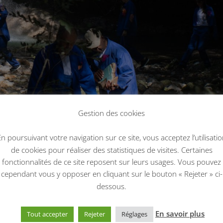
Gestion des cookies
n poursuivant votre navigation sur ce site, vous acceptez l’utilisati
de cookies pour réaliser des statistiques de visites. Certaines
fonctionnalités de ce site reposent sur leurs usages. Vous pouvez
cependant vous y opposer en cliquant sur le bouton « Rejeter » ci-
dessous.
En savoir plus
Tout accepter
Rejeter
Réglages