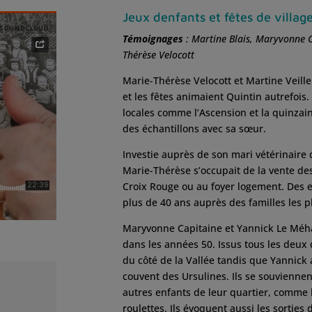
Jeux denfants et fêtes de villag
Témoignages
: Martine Blais, Maryvonne C
Thérèse Velocott
Marie-Thérèse Velocott et Martine Veill
et les fêtes animaient Quintin autrefois.
locales comme l’Ascension et la quinzai
des échantillons avec sa sœur.
Investie auprès de son mari vétérinaire qu
Marie-Thérèse s’occupait de la vente de
Croix Rouge ou au foyer logement. Des 
plus de 40 ans auprès des familles les pl
Maryvonne Capitaine et Yannick Le Méha
dans les années 50. Issus tous les deux
du côté de la Vallée tandis que Yannick 
couvent des Ursulines. Ils se souviennen
autres enfants de leur quartier, comme l
roulettes. Ils évoquent aussi les sortie