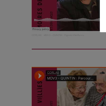
CORLAB
·
MDV3 - QUINTIN : Figures d'enfance