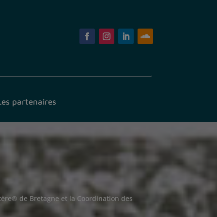
Les partenaires
actère® de Bretagne et la Coordination des