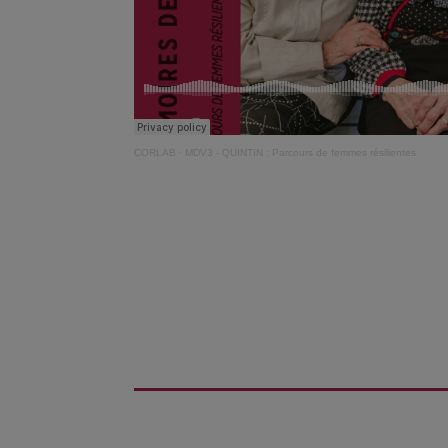
CORLAB
·
MDV3 - QUINTIN : Parcours de femmes résilientes