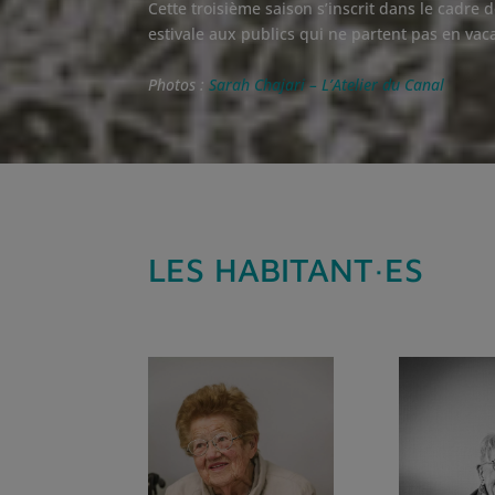
Cette troisième saison s’inscrit dans le cadre 
estivale aux publics qui ne partent pas en vac
Photos :
Sarah Chajari – L’Atelier du Canal
LES HABITANT·ES