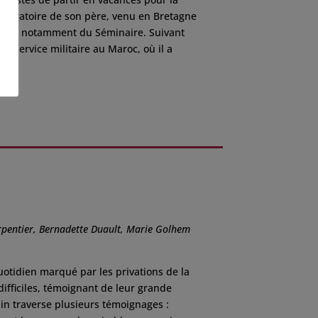
 migratoire de son père, venu en Bretagne
ction, notamment du Séminaire. Suivant
un service militaire au Maroc, où il a
rpentier, Bernadette Duault, Marie Golhem
uotidien marqué par les privations de la
difficiles, témoignant de leur grande
in traverse plusieurs témoignages :