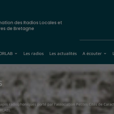
nation des Radios Locales et
ves de Bretagne
CORLAB
Les radios
Les actualités
A écouter
S
ectages radiophoniques porté par l’association Petites Cités de Car
ORLAB).