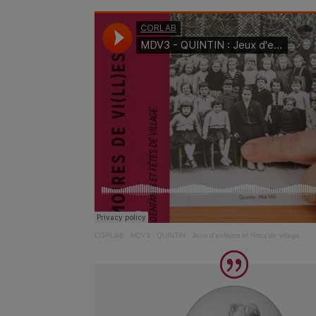
CORLAB
·
MDV3 - QUINTIN : Jeux d'enfants et fêtes de village