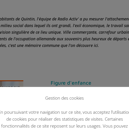
abitants de Quintin, l’équipe de Radio Activ’ a pu mesurer l’attachement 
 milieu social dans lequel ils ont grandi, l’exil économique, le travail 
ision singulière de ce lieu unique. Ville commerçante, carrefour urbain 
ts de l’occupation allemande aux souvenirs plus heureux de départs en
les, c’est une mémoire commune que l’on découvre ici.
Figure d'enfance
Témoignages
: Yannick Le Méhauté, Alain M
Gestion des cookies
Dans cet épisode, les trois hommes évoq
l’impact des figures masculines dans leu
n poursuivant votre navigation sur ce site, vous acceptez l’utilisati
Méhauté racontent la rivalité entre écol
de cookies pour réaliser des statistiques de visites. Certaines
dépassée grâce aux rassemblements orga
fonctionnalités de ce site reposent sur leurs usages. Vous pouvez
de nombreux jeunes issus de milieux mo