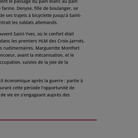
uent le passage du pain blanc au pain
 farine. Denyse, fille de boulanger, se
e ses trajets à bicyclette jusqu’à Saint-
ntrait les soldats allemands.
ent Saint-Yves, où le confort était
 dans les premiers HLM des Croix-Jarrots,
ns rudimentaires. Margueritte Montfort
ncoeur, avant la mécanisation, et le
cupation, suivies de la joie de la
il économique après la guerre : partie à
 durant cette période l’opportunité de
 de vie en s’engageant auprès des