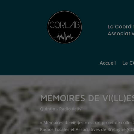
La Coordi
Associati
Accueil
La 
MÉMOIRES DE VI(LL)E
Quintin - Radio Activ'
« Mémoires de vi(ll)es » est un projet de coll
Radios Locales et Associatives de Bretagne (C