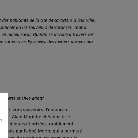
des habitants de la cité de caractère à leur ville.
saisonnier ou les souvenirs de vacances. Tout à
en milieu rural, Quintin se dévoile à travers ces
 car vers les Pyrénées, des métiers anciens aux
ariette et Livio Miotti
uent leurs souvenirs d’enfance et
r vie. Alain Mariette et Yannick Le
on
es publiques et privées, rapidement
nisés par l’abbé Morin, qui a permis à
destes de partir en vacances pour la