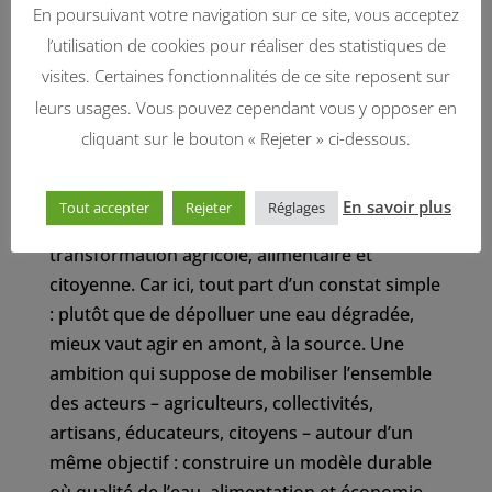
En poursuivant votre navigation sur ce site, vous acceptez
l’utilisation de cookies pour réaliser des statistiques de
>>> En savoir plus sur la série <<<
visites. Certaines fonctionnalités de ce site reposent sur
leurs usages. Vous pouvez cependant vous y opposer en
cliquant sur le bouton « Rejeter » ci-dessous.
6 épisodes pour retracer le dispositif
En six épisodes, cette série donne à voir – et à
entendre – comment la protection de l’eau
En savoir plus
Tout accepter
Rejeter
Réglages
potable peut devenir le moteur d’une
transformation agricole, alimentaire et
citoyenne. Car ici, tout part d’un constat simple
: plutôt que de dépolluer une eau dégradée,
mieux vaut agir en amont, à la source. Une
ambition qui suppose de mobiliser l’ensemble
des acteurs – agriculteurs, collectivités,
artisans, éducateurs, citoyens – autour d’un
même objectif : construire un modèle durable