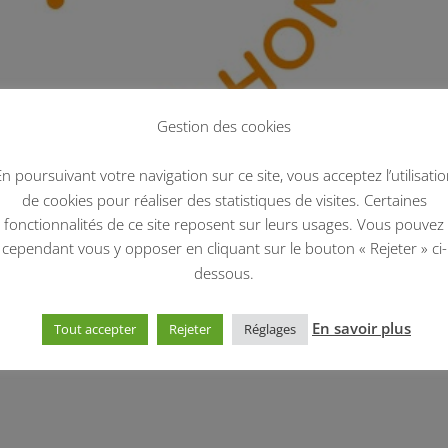
Gestion des cookies
n poursuivant votre navigation sur ce site, vous acceptez l’utilisati
de cookies pour réaliser des statistiques de visites. Certaines
fonctionnalités de ce site reposent sur leurs usages. Vous pouvez
cependant vous y opposer en cliquant sur le bouton « Rejeter » ci-
ix régional de l’ESS 2019 !
dessous.
En savoir plus
Tout accepter
Rejeter
Réglages
mporte cette année le prix régional de l’ESS 2019 pour son projet
. Un grand merci à la CRESS Bretagne pour cette récompense qui