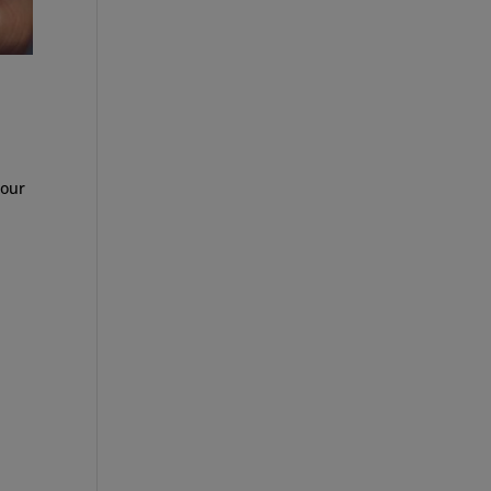
pour
i