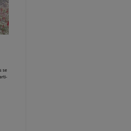
s se
rti-