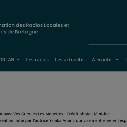
nation des Radios Locales et
ves de Bretagne
CORLAB
Les radios
Les actualités
A écouter
at avec Vos Gueules Les Mouettes. Crédit photo : Mini-fee
éation initié par l’autrice Ysiaka Anam, qui vise à entremêler l’es