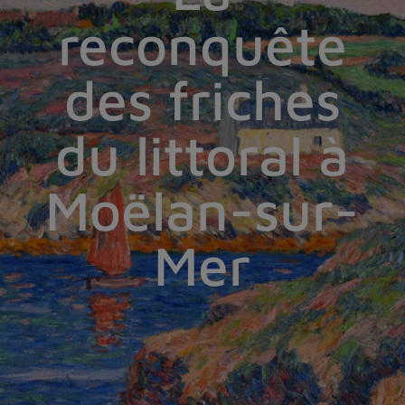
reconquête
des friches
du littoral à
Moëlan-sur-
Mer