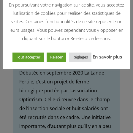
professionnelle au
En poursuivant votre navigation sur ce site, vous acceptez
grand air
l’utilisation de cookies pour réaliser des statistiques de
visites. Certaines fonctionnalités de ce site reposent sur
leurs usages. Vous pouvez cependant vous y opposer en
« Travailler dehors en maraîchage et
pouvoir travailler à côté de la mer
cliquant sur le bouton « Rejeter » ci-dessous.
dans un lieu magnifique… Ouais ça
me plaît ! »
En savoir plus
Tout accepter
Rejeter
Réglages
Débutée en septembre 2020 La Lande
Fertile, c’est un projet de ferme
biologique portée par l’association
Optim’ism. Celle-ci œuvre dans le champ
de l’insertion sociale et huit salariés ont
été recrutés dans ce cadre. Une initiative
importante, d’autant plus qu’il y en a peu