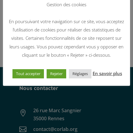
Gestion des cookies
En poursuivant votre navigation sur ce site, vous acceptez
l’utilisation de cookies pour réaliser des statistiques de
visites. Certaines fonctionnalités de ce site reposent sur
leurs usages. Vous pouvez cependant vous y opposer en
cliquant sur le bouton « Rejeter » ci-dessous.
En savoir plus
Tout accepter
Rejeter
Réglages
Nous contacter
26 rue Marc Sangnier

35000 Rennes

contact@corlab.org