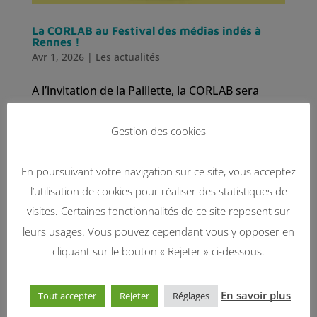
La CORLAB au Festival des médias indés à
Rennes !
Avr 1, 2026
|
Les actualités
A l’invitation de la Paillette, la CORLAB sera
présente à la première édition du Festival des
médias indés qui aura lieu les 11 et 12 avril
Gestion des cookies
2026 à Rennes ! Organisé en partenariat avec le
Fonds pour une presse libre, cet événement
En poursuivant votre navigation sur ce site, vous acceptez
gratuit réunira plus de 50...
l’utilisation de cookies pour réaliser des statistiques de
visites. Certaines fonctionnalités de ce site reposent sur
leurs usages. Vous pouvez cependant vous y opposer en
cliquant sur le bouton « Rejeter » ci-dessous.
En savoir plus
Tout accepter
Rejeter
Réglages