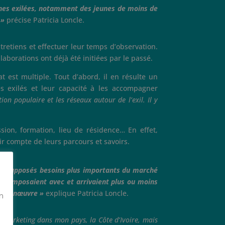
onnes exilées, notamment des jeunes de moins de
n »
précise Patricia Loncle.
etiens et effectuer leur temps d’observation.
laborations ont déjà été initiées par le passé.
 est multiple. Tout d’abord, il en résulte un
es exilés et leur capacité à les accompagner
ion populaire et les réseaux autour de l’exil. Il y
sion, formation, lieu de résidence… En effet,
ir compte de leurs parcours et savoirs.
ir de supposés besoins plus importants du marché
es composaient avec et arrivaient plus ou moins
 de manœuvre »
explique Patricia Loncle.
on
ité-marketing dans mon pays, la Côte d’Ivoire, mais