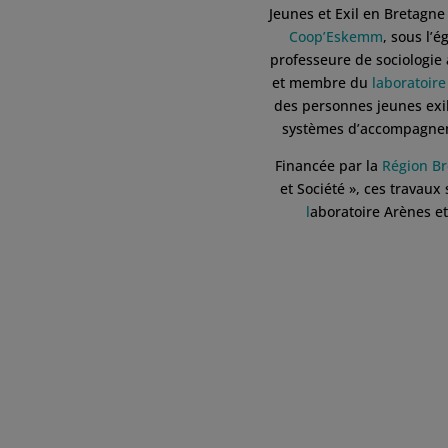
Jeunes et Exil en Bretagne
Coop’Eskemm
, sous l’é
professeure de sociologie à
et membre du
laboratoir
des personnes jeunes exil
systèmes d’accompagneme
Financée par la
Région B
et Société », ces travau
l
aboratoire Arènes et