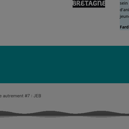
sein
d’an
jeun
Fard