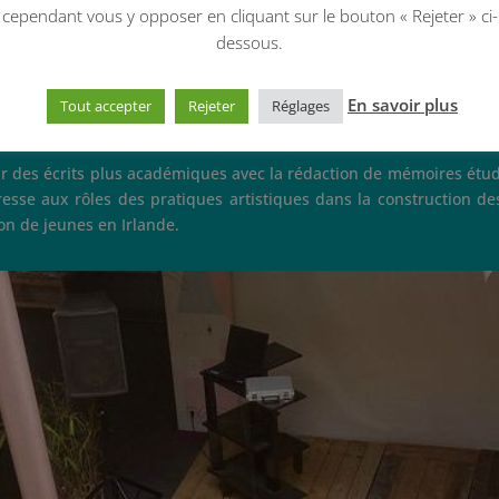
en licence. Ça me dit que je n’ai pas leur niveau. Donc ça déjà, c’est un
cependant vous y opposer en cliquant sur le bouton « Rejeter » ci-
dessous.
 l’organisation en juillet 2023 d’Exil’art, un événement culturel «
En savoir plus
Tout accepter
Rejeter
Réglages
rs artistiques : un atelier de la langue bretonne, un atelier d’arts pla
onnes impliquées dans le projet.
par des écrits plus académiques avec la rédaction de mémoires ét
éresse aux rôles des pratiques artistiques dans la construction d
ion de jeunes en Irlande.