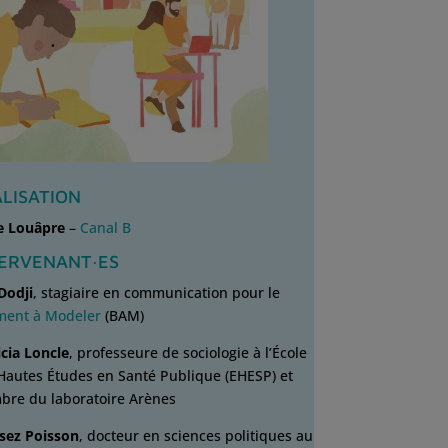
LISATION
e Louâpre
–
Canal B
TERVENANT·ES
 Dodji
, stagiaire en communication pour le
ment à Modeler
(BAM)
icia Loncle
, professeure de sociologie à l’École
Hautes Études en Santé Publique (EHESP) et
re du laboratoire Arènes
sez Poisson
, docteur en sciences politiques au