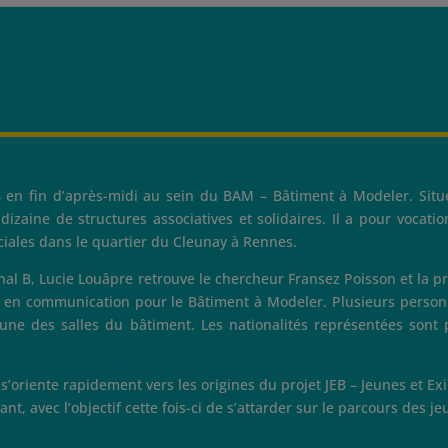
4 en fin d’après-midi au sein du BAM – Bâtiment à Modeler. Sit
dizaine de structures associatives et solidaires. Il a pour vocati
ociales dans le quartier du Cleunay à Rennes.
anal B, Lucie Louâpre retrouve le chercheur Fransez Poisson et la pr
ire en communication pour le Bâtiment à Modeler. Plusieurs pers
une des salles du bâtiment. Les nationalités représentées sont
’oriente rapidement vers les origines du projet JEB – Jeunes et Exil
, avec l’objectif cette fois-ci de s’attarder sur le parcours des j