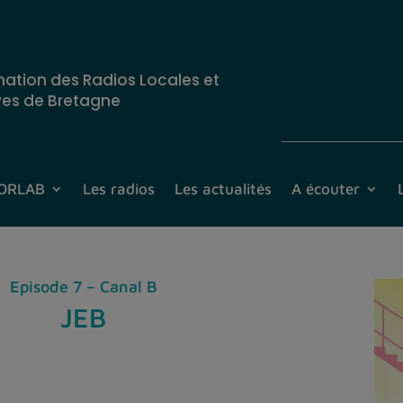
nation des Radios Locales et
ves de Bretagne
CORLAB
Les radios
Les actualités
A écouter
Episode 7 – Canal B
JEB