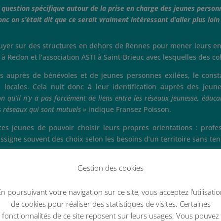
e question spécifique autour de la prise en charge des jeunes pers
nc on s’était dit que ce serait vraiment intéressant d’aller plus loi
uyer sur des structures en dehors de Rennes pour mener leurs entr
 à Redon et l’association ASTI à Saint-Brieuc avec lesquelles des col
s auprès de bénévoles et de jeunes personnes exilées, le constat
locales. Cela nuit donc à leur identification auprès des jeun
ion qu’il n’y a pas forcément de liens entre les réseaux jeunesse, éducat
es réseaux qui sont mutuels »
indique Fransez Poisson.
es jeunes de pouvoir choisir leurs propres orientations : profes
ssigne souvent des choix selon les besoins d’un territoire sans ten
ys, de toute cette expertise, de ces talents-là. On réfléchit à part
Gestion des cookies
. Donc ce qui nous intéressait, c’était de voir comment les personn
-là qui leur sont en partie assignés, ou bien à trouver des marges
n poursuivant votre navigation sur ce site, vous acceptez l’utilisati
de cookies pour réaliser des statistiques de visites. Certaines
fonctionnalités de ce site reposent sur leurs usages. Vous pouvez
en témoignant de sa propre expérience : «
J’ai une licence en public